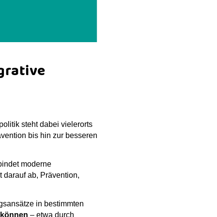
grative
tik steht dabei vielerorts
ention bis hin zur besseren
bindet moderne
 darauf ab, Prävention,
ngsansätze in bestimmten
n können
– etwa durch