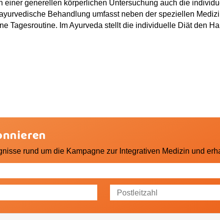
 einer generellen körperlichen Untersuchung auch die individue
ne ayurvedische Behandlung umfasst neben der speziellen Mediz
e Tagesroutine. Im Ayurveda stellt die individuelle Diät den Hau
onnieren
gnisse rund um die Kampagne zur Integrativen Medizin und erha
ss mich die GESUNDHEIT AKTIV e. V. über Themen und Veranstaltungen 
nformieren darf.