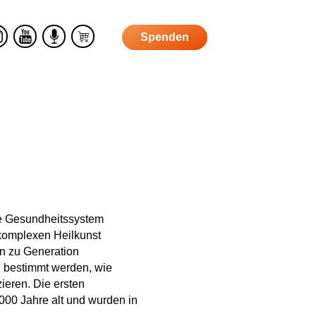
Spenden
S
h
n
Y
P
o
t
o
o
p
u
d
r
T
c
u
a
m
b
st
e
rte Gesundheitssystem
komplexen Heilkunst
on zu Generation
u bestimmt werden, wie
ieren. Die ersten
000 Jahre alt und wurden in