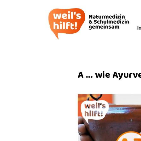
I
A ... wie Ayur