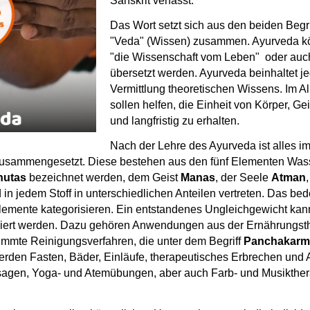
Sanskrit verfasst.
Das Wort setzt sich aus den beiden Begr
"Veda" (Wissen) zusammen. Ayurveda k
"die Wissenschaft vom Leben" oder auch
übersetzt werden. Ayurveda beinhaltet je
Vermittlung theoretischen Wissens. Im Al
sollen helfen, die Einheit von Körper, Ge
und langfristig zu erhalten.
Nach der Lehre des Ayurveda ist alles 
usammengesetzt. Diese bestehen aus den fünf Elementen Wasse
hutas
bezeichnet werden, dem Geist
Manas
, der Seele
Atman
 in jedem Stoff in unterschiedlichen Anteilen vertreten. Das bede
Elemente kategorisieren. Ein entstandenes Ungleichgewicht kan
iert werden. Dazu gehören Anwendungen aus der Ernährungsth
immte Reinigungsverfahren, die unter dem Begriff
Panchakar
den Fasten, Bäder, Einläufe, therapeutisches Erbrechen und A
gen, Yoga- und Atemübungen, aber auch Farb- und Musikthera