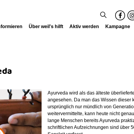
nformieren
Über weil's hilft
Aktiv werden
Kampagne
S
F
I
uc
a
s
he
c
a
e
g
b
a
veda
o
o
k
Ayurveda wird als das älteste überliefe
angesehen. Da man das Wissen dieser 
ursprünglich nur mündlich von Generati
weitervermittelte, kann heute nicht gena
lange Menschen bereits Ayurveda praktiz
schriftlichen Aufzeichnungen sind über 5