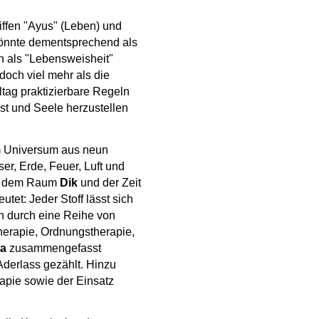
iffen "Ayus" (Leben) und
önnte dementsprechend als
 als "Lebensweisheit"
doch viel mehr als die
ltag praktizierbare Regeln
ist und Seele herzustellen
im Universum aus neun
r, Erde, Feuer, Luft und
, dem Raum
Dik
und der Zeit
utet: Jeder Stoff lässt sich
n durch eine Reihe von
erapie, Ordnungstherapie,
ma
zusammengefasst
derlass gezählt. Hinzu
pie sowie der Einsatz