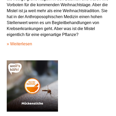
o
g
b
s
p
Vorboten für die kommenden Weihnachtstage. Aber die
o
r
e
t
Mistel ist ja weit mehr als eine Weihnachtstradition. Sie
k
a
hat in der Anthroposophischen Medizin einen hohen
m
Stellenwert wenn es um Begleitbehandlungen von
Krebserkrankungen geht. Aber was ist die Mistel
eigentlich für eine eigenartige Pflanze?
» Weiterlesen