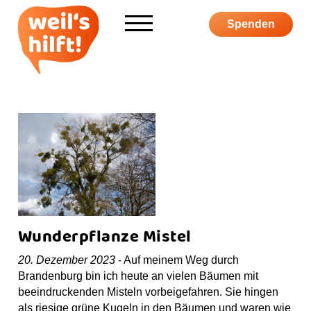
Informieren
Spenden
Über weil's hilft
Aktiv werden
Kampagne
S
F
I
Y
P
Wunderpflanze Mistel
u
a
n
o
o
20. Dezember 2023
- Auf meinem Weg durch
c
c
s
u
d
S
Brandenburg bin ich heute an vielen Bäumen mit
h
e
t
T
c
h
beeindruckenden Misteln vorbeigefahren. Sie hingen
e
b
a
u
a
o
als riesige grüne Kugeln in den Bäumen und waren wie