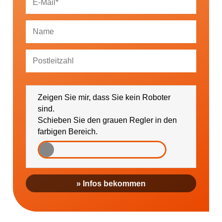
Ich bin damit einverstanden, dass mich die
GESUNDHEIT AKTIV e. V. über Themen und
Zeigen Sie mir, dass Sie kein Roboter
Veranstaltungen sowie regionale Ereignisse (falls
gewünscht bitte PLZ eintragen) informieren darf.
sind.
Schieben Sie den grauen Regler in den
farbigen Bereich.
» Infos bekommen