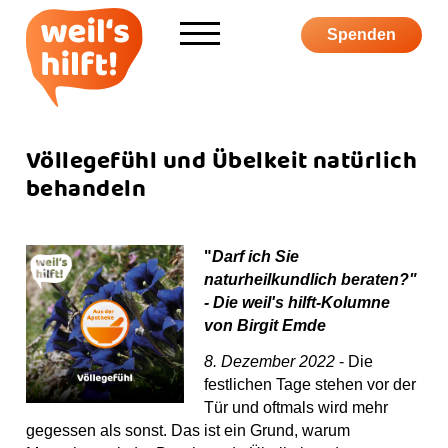
Informieren
Spenden
Über weil's hilft
Aktiv werden
Völlegefühl und Übelkeit natürlich
behandeln
Kampagne
"
Darf ich Sie
naturheilkundlich beraten?"
- Die weil's hilft-Kolumne
von Birgit Emde
S
F
I
Y
P
u
a
n
o
o
8. Dezember 2022
- Die
c
c
s
u
d
festlichen Tage stehen vor der
S
h
e
t
T
c
Tür und oftmals wird mehr
h
e
b
a
u
a
gegessen als sonst. Das ist ein Grund, warum
o