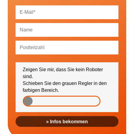
Ich bin damit einverstanden, dass mich die
GESUNDHEIT AKTIV e. V. über Themen und
Zeigen Sie mir, dass Sie kein Roboter
Veranstaltungen sowie regionale Ereignisse (falls
gewünscht bitte PLZ eintragen) informieren darf.
sind.
Schieben Sie den grauen Regler in den
farbigen Bereich.
» Infos bekommen