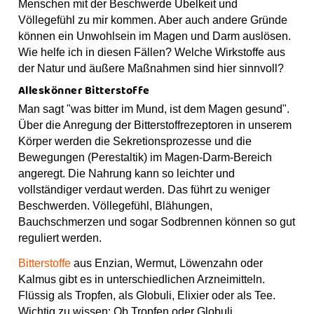
o
g
b
s
Menschen mit der Beschwerde Übelkeit und
p
o
r
e
t
Völlegefühl zu mir kommen. Aber auch andere Gründe
k
a
können ein Unwohlsein im Magen und Darm auslösen.
m
Wie helfe ich in diesen Fällen? Welche Wirkstoffe aus
der Natur und äußere Maßnahmen sind hier sinnvoll?
Alleskönner Bitterstoffe
Man sagt "was bitter im Mund, ist dem Magen gesund".
Über die Anregung der Bitterstoffrezeptoren in unserem
Körper werden die Sekretionsprozesse und die
Bewegungen (Perestaltik) im Magen-Darm-Bereich
angeregt. Die Nahrung kann so leichter und
vollständiger verdaut werden. Das führt zu weniger
Beschwerden. Völlegefühl, Blähungen,
Bauchschmerzen und sogar Sodbrennen können so gut
reguliert werden.
Bitterstoffe
aus Enzian, Wermut, Löwenzahn oder
Kalmus gibt es in unterschiedlichen Arzneimitteln.
Flüssig als Tropfen, als Globuli, Elixier oder als Tee.
Wichtig zu wissen: Ob Tropfen oder Globuli,