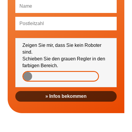
Ich bin damit einverstanden, dass mich die
GESUNDHEIT AKTIV e. V. über Themen und
Zeigen Sie mir, dass Sie kein Roboter
Veranstaltungen sowie regionale Ereignisse (falls
gewünscht bitte PLZ eintragen) informieren darf.
sind.
Schieben Sie den grauen Regler in den
farbigen Bereich.
» Infos bekommen