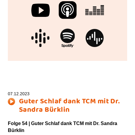
o
g
b
s
p
o
r
e
t
k
a
m
07.12.2023
Guter Schlaf dank TCM mit Dr.
Sandra Bürklin
Folge 54 |
Guter Schlaf dank TCM mit Dr. Sandra
Bürklin