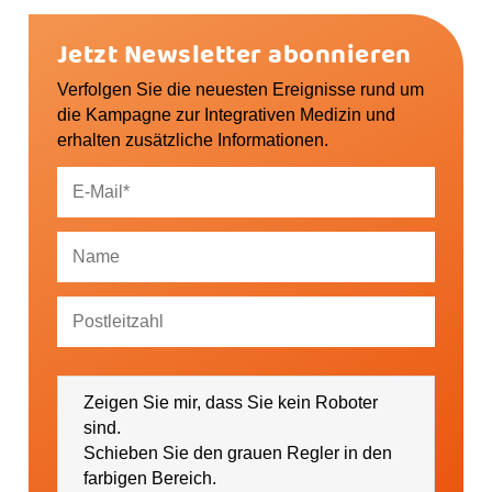
Jetzt Newsletter abonnieren
Verfolgen Sie die neuesten Ereignisse rund um
die Kampagne zur Integrativen Medizin und
erhalten zusätzliche Informationen.
Ich bin damit einverstanden, dass mich die
GESUNDHEIT AKTIV e. V. über Themen und
Zeigen Sie mir, dass Sie kein Roboter
Veranstaltungen sowie regionale Ereignisse (falls
gewünscht bitte PLZ eintragen) informieren darf.
sind.
Schieben Sie den grauen Regler in den
farbigen Bereich.