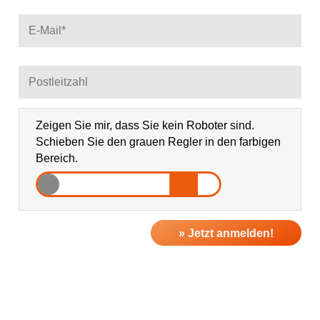
Ja, ich bin
jederzeit widerruflich
damit einverstanden,
dass das weil’s hilft!-Bündnis mich per E-Mail über
Themen und Veranstaltungen sowie regionale Ereignisse
(falls gewünscht bitte PLZ eintragen) informiert.
Datenschutzerklärung
Zeigen Sie mir, dass Sie kein Roboter sind.
Schieben Sie den grauen Regler in den farbigen
Bereich.
» Jetzt anmelden!