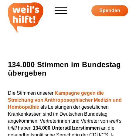
Informieren
Spenden
Über weil's hilft
Aktiv werden
Kampagne
134.000 Stimmen im Bundestag
übergeben
Die Stimmen unserer
Kampagne
gegen die
S
F
I
Y
P
Streichung von Anthroposophischer Medizin und
u
a
n
o
o
Homöopathie
als Leistungen der gesetzlichen
Krankenkassen
sind im Deutschen Bundestag
c
c
s
u
d
S
angekommen: Vertreterinnen und Vertreter von
weil's
h
e
t
T
c
h
hilft!
haben
134.000 Unterstützerstimmen
an die
e
b
a
u
a
o
gesundheitspolitische Sprecherin der CDU/CSU-