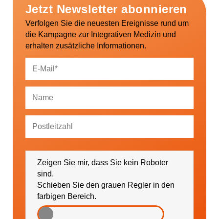
Jetzt Newsletter abonnieren
Verfolgen Sie die neuesten Ereignisse rund um
die Kampagne zur Integrativen Medizin und
erhalten zusätzliche Informationen.
Ich bin damit einverstanden, dass mich die
GESUNDHEIT AKTIV e. V. über Themen und
Zeigen Sie mir, dass Sie kein Roboter
Veranstaltungen sowie regionale Ereignisse (falls
gewünscht bitte PLZ eintragen) informieren darf.
sind.
Schieben Sie den grauen Regler in den
farbigen Bereich.