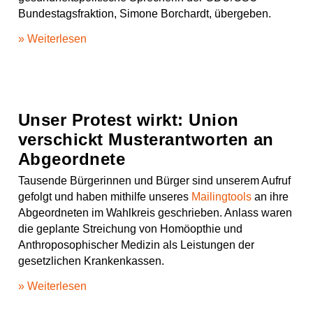
o
g
b
s
p
Bundestagsfraktion, Simone Borchardt, übergeben.
o
r
e
t
k
a
» Weiterlesen
m
Unser Protest wirkt: Union
verschickt Musterantworten an
Abgeordnete
Tausende Bürgerinnen und Bürger sind unserem Aufruf
gefolgt und haben mithilfe unseres
Mailingtools
an ihre
Abgeordneten im Wahlkreis geschrieben. Anlass waren
die geplante Streichung von Homöopthie und
Anthroposophischer Medizin als Leistungen der
gesetzlichen Krankenkassen.
» Weiterlesen