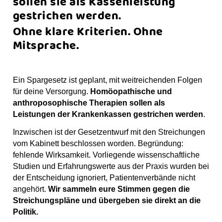
sollen sie als Kassenleistung
o
g
b
s
p
gestrichen werden.
o
r
e
t
k
a
Ohne klare Kriterien.
Ohne
m
Mitsprache.
Ein Spargesetz ist geplant, mit weitreichenden Folgen
für deine Versorgung.
Homöopathische und
anthroposophische Therapien sollen als
Leistungen der Krankenkassen gestrichen werden
.
Inzwischen ist der Gesetzentwurf mit den Streichungen
vom Kabinett beschlossen worden. Begründung:
fehlende Wirksamkeit. Vorliegende wissenschaftliche
Studien und Erfahrungswerte aus der Praxis wurden bei
der Entscheidung ignoriert, Patientenverbände nicht
angehört.
Wir sammeln eure Stimmen gegen die
Streichungspläne und übergeben sie direkt an die
Politik.