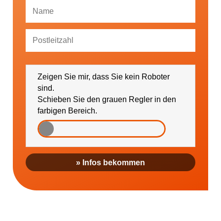
Ich bin damit einverstanden, dass mich die
GESUNDHEIT AKTIV e. V. über Themen und
Zeigen Sie mir, dass Sie kein Roboter
Veranstaltungen sowie regionale Ereignisse (falls
gewünscht bitte PLZ eintragen) informieren darf.
sind.
Schieben Sie den grauen Regler in den
farbigen Bereich.
» Infos bekommen