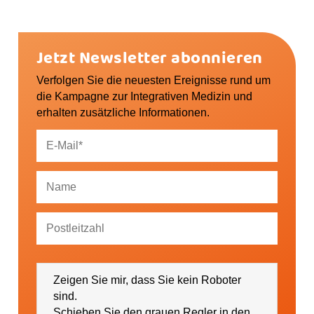
Jetzt Newsletter abonnieren
Verfolgen Sie die neuesten Ereignisse rund um
die Kampagne zur Integrativen Medizin und
erhalten zusätzliche Informationen.
Ich bin damit einverstanden, dass mich die
GESUNDHEIT AKTIV e. V. über Themen und
Zeigen Sie mir, dass Sie kein Roboter
Veranstaltungen sowie regionale Ereignisse (falls
gewünscht bitte PLZ eintragen) informieren darf.
sind.
Schieben Sie den grauen Regler in den