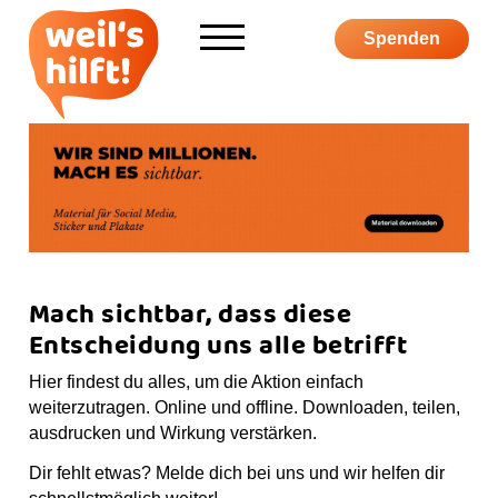
Informieren
Spenden
Über weil's hilft
Aktiv werden
Kampagne
Mach sichtbar, dass diese
Entscheidung uns alle betrifft
S
F
I
Y
P
Hier findest du alles, um die Aktion einfach
u
a
n
o
o
weiterzutragen. Online und offline. Downloaden, teilen,
c
c
s
u
d
ausdrucken und Wirkung verstärken.
S
h
e
t
T
c
h
e
b
a
u
a
Dir fehlt etwas? Melde dich bei uns und wir helfen dir
o