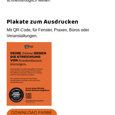
o
g
b
s
schnellstmöglich weiter!
p
o
r
e
t
k
a
m
Plakate zum Ausdrucken
Mit QR-Code, für Fenster, Praxen, Büros oder
Veranstaltungen.