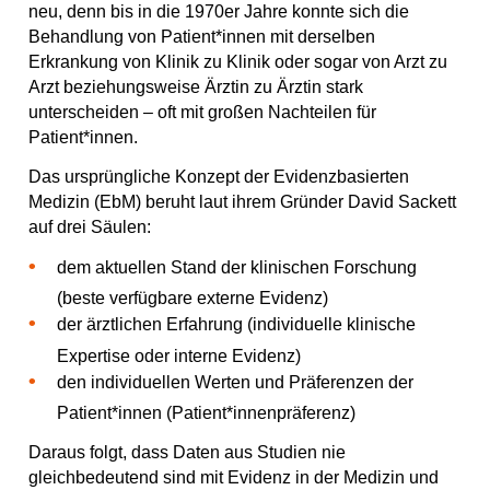
o
g
b
s
neu, denn bis in die 1970er Jahre konnte sich die
p
o
r
e
t
Behandlung von Patient*innen mit derselben
k
a
Erkrankung von Klinik zu Klinik oder sogar von Arzt zu
m
Arzt beziehungsweise Ärztin zu Ärztin stark
unterscheiden – oft mit großen Nachteilen für
Patient*innen.
Das ursprüngliche Konzept der Evidenzbasierten
Medizin (EbM) beruht laut ihrem Gründer David Sackett
auf drei Säulen:
dem aktuellen Stand der klinischen Forschung
(beste verfügbare externe Evidenz)
der ärztlichen Erfahrung (individuelle klinische
Expertise oder interne Evidenz)
den individuellen Werten und Präferenzen der
Patient*innen (Patient*innenpräferenz)
Daraus folgt, dass Daten aus Studien nie
gleichbedeutend sind mit Evidenz in der Medizin und