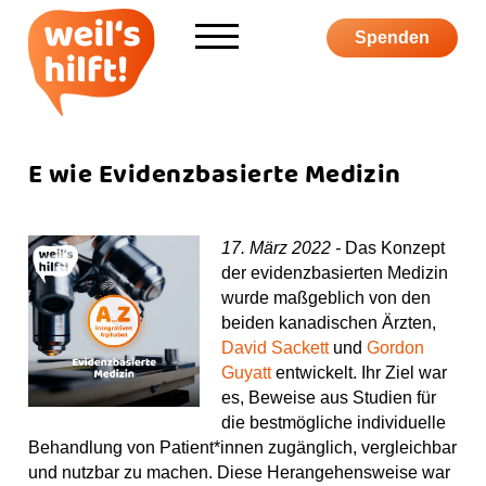
Informieren
Spenden
Über weil's hilft
Aktiv werden
E wie Evidenzbasierte Medizin
Kampagne
17. März 2022 -
Das Konzept
der evidenzbasierten Medizin
wurde maßgeblich von den
beiden kanadischen Ärzten,
David Sackett
und
Gordon
S
F
I
Y
P
Guyatt
entwickelt. Ihr Ziel war
u
a
n
o
o
es, Beweise aus Studien für
c
c
s
u
d
die bestmögliche individuelle
S
h
e
t
T
c
Behandlung von Patient*innen zugänglich, vergleichbar
h
e
b
a
u
a
und nutzbar zu machen. Diese Herangehensweise war
o