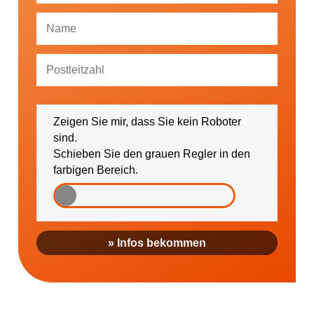
Ich bin damit einverstanden, dass mich die
GESUNDHEIT AKTIV e. V. über Themen und
Zeigen Sie mir, dass Sie kein Roboter
Veranstaltungen sowie regionale Ereignisse (falls
gewünscht bitte PLZ eintragen) informieren darf.
sind.
Schieben Sie den grauen Regler in den
farbigen Bereich.
» Infos bekommen