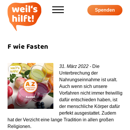
Informieren
Spenden
Über weil's hilft
Aktiv werden
F wie Fasten
Kampagne
31. März 2022 -
Die
Unterbrechung der
Nahrungseinnahme ist uralt.
Auch wenn sich unsere
Vorfahren nicht immer freiwillig
S
F
I
Y
P
dafür entschieden haben, ist
u
a
n
o
o
der menschliche Körper dafür
c
c
s
u
d
perfekt ausgestattet. Zudem
S
h
e
t
T
c
hat der Verzicht eine lange Tradition in allen großen
h
e
b
a
u
a
Religionen.
o