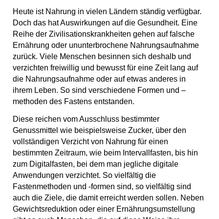
o
g
b
s
p
Heute ist Nahrung in vielen Ländern ständig verfügbar.
o
r
e
t
Doch das hat Auswirkungen auf die Gesundheit. Eine
k
a
Reihe der Zivilisationskrankheiten gehen auf falsche
m
Ernährung oder ununterbrochene Nahrungsaufnahme
zurück. Viele Menschen besinnen sich deshalb und
verzichten freiwillig und bewusst für eine Zeit lang auf
die Nahrungsaufnahme oder auf etwas anderes in
ihrem Leben. So sind verschiedene Formen und –
methoden des Fastens entstanden.
Diese reichen vom Ausschluss bestimmter
Genussmittel wie beispielsweise Zucker, über den
vollständigen Verzicht von Nahrung für einen
bestimmten Zeitraum, wie beim Intervallfasten, bis hin
zum Digitalfasten, bei dem man jegliche digitale
Anwendungen verzichtet. So vielfältig die
Fastenmethoden und -formen sind, so vielfältig sind
auch die Ziele, die damit erreicht werden sollen. Neben
Gewichtsreduktion oder einer Ernährungsumstellung