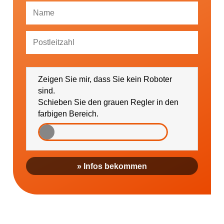
Ich bin damit einverstanden, dass mich die
GESUNDHEIT AKTIV e. V. über Themen und
Zeigen Sie mir, dass Sie kein Roboter
Veranstaltungen sowie regionale Ereignisse (falls
gewünscht bitte PLZ eintragen) informieren darf.
sind.
Schieben Sie den grauen Regler in den
farbigen Bereich.
» Infos bekommen