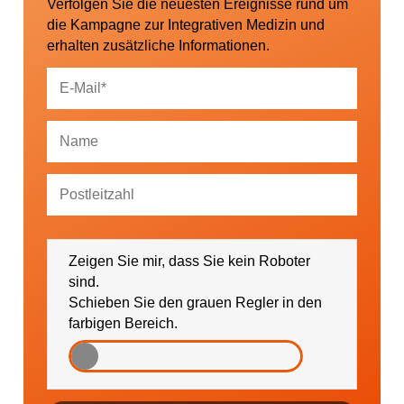
Verfolgen Sie die neuesten Ereignisse rund um
die Kampagne zur Integrativen Medizin und
erhalten zusätzliche Informationen.
Ich bin damit einverstanden, dass mich die
GESUNDHEIT AKTIV e. V. über Themen und
Zeigen Sie mir, dass Sie kein Roboter
Veranstaltungen sowie regionale Ereignisse (falls
gewünscht bitte PLZ eintragen) informieren darf.
sind.
Schieben Sie den grauen Regler in den
farbigen Bereich.