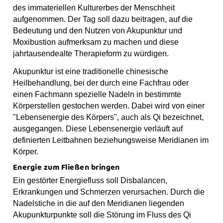
o
g
b
s
p
des immateriellen Kulturerbes der Menschheit
o
r
e
t
aufgenommen. Der Tag soll dazu beitragen, auf die
k
a
Bedeutung und den Nutzen von Akupunktur und
m
Moxibustion aufmerksam zu machen und diese
jahrtausendealte Therapieform zu würdigen.
Akupunktur ist eine traditionelle chinesische
Heilbehandlung, bei der durch eine Fachfrau oder
einen Fachmann spezielle Nadeln in bestimmte
Körperstellen gestochen werden. Dabei wird von einer
"Lebensenergie des Körpers", auch als Qi bezeichnet,
ausgegangen. Diese Lebensenergie verläuft auf
definierten Leitbahnen beziehungsweise Meridianen im
Körper.
Energie zum Fließen bringen
Ein gestörter Energiefluss soll Disbalancen,
Erkrankungen und Schmerzen verursachen. Durch die
Nadelstiche in die auf den Meridianen liegenden
Akupunkturpunkte soll die Störung im Fluss des Qi