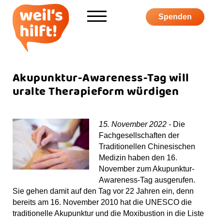
Informieren
Spenden
Über weil's hilft
Aktiv werden
Akupunktur-Awareness-Tag will
uralte Therapieform würdigen
Kampagne
15. November 2022 -
Die
Fachgesellschaften der
Traditionellen Chinesischen
Medizin haben den 16.
S
F
I
Y
P
November zum Akupunktur-
u
a
n
o
o
Awareness-Tag ausgerufen.
c
c
s
u
d
S
Sie gehen damit auf den Tag vor 22 Jahren ein, denn
h
e
t
T
c
h
bereits am 16. November 2010 hat die UNESCO die
e
b
a
u
a
o
traditionelle Akupunktur und die Moxibustion in die Liste