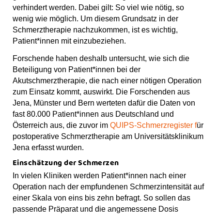
o
g
b
s
verhindert werden. Dabei gilt: So viel wie nötig, so
o
r
e
t
wenig wie möglich. Um diesem Grundsatz in der
k
a
Schmerztherapie nachzukommen, ist es wichtig,
m
Patient*innen mit einzubeziehen.
Forschende haben deshalb untersucht, wie sich die
Beteiligung von Patient*innen bei der
Akutschmerztherapie, die nach einer nötigen Operation
zum Einsatz kommt, auswirkt. Die Forschenden aus
Jena, Münster und Bern werteten dafür die Daten von
fast 80.000 Patient*innen aus Deutschland und
Österreich aus, die zuvor im
QUIPS-Schmerzregister f
ür
postoperative Schmerztherapie am Universitätsklinikum
Jena erfasst wurden.
Einschätzung der Schmerzen
In vielen Kliniken werden Patient*innen nach einer
Operation nach der empfundenen Schmerzintensität auf
einer Skala von eins bis zehn befragt. So sollen das
passende Präparat und die angemessene Dosis