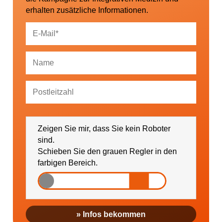
erhalten zusätzliche Informationen.
Ich bin damit einverstanden, dass mich die
GESUNDHEIT AKTIV e. V. über Themen und
Zeigen Sie mir, dass Sie kein Roboter
Veranstaltungen sowie regionale Ereignisse (falls
gewünscht bitte PLZ eintragen) informieren darf.
sind.
Schieben Sie den grauen Regler in den
farbigen Bereich.
» Infos bekommen