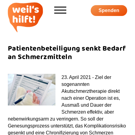
Informieren
Spenden
Über weil's hilft
Aktiv werden
Patientenbeteiligung senkt Bedarf
an Schmerzmitteln
Kampagne
23. April 2021 - Ziel der
sogenannten
S
Akutschmerztherapie direkt
nach einer Operation ist es,
h
S
F
I
Y
P
Ausmaß und Dauer der
o
u
a
n
o
o
Schmerzen effektiv, aber
p
c
c
s
u
d
nebenwirkungsarm zu verringern. So soll der
h
e
t
T
c
Genesungsprozess unterstützt, das Komplikationsrisiko
e
b
a
u
a
gesenkt und eine Chronifizierung von Schmerzen