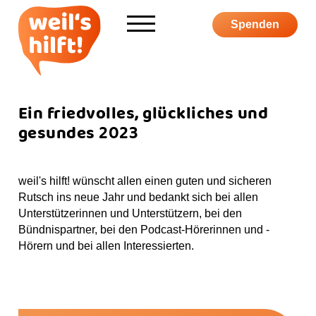
Informieren
Spenden
Über weil's hilft
Aktiv werden
Ein friedvolles, glückliches und
gesundes 2023
Kampagne
weil's hilft! wünscht allen einen guten und sicheren
Rutsch ins neue Jahr und bedankt sich bei allen
Unterstützerinnen und Unterstützern, bei den
Bündnispartner, bei den Podcast-Hörerinnen und -
S
F
I
Y
P
Hörern und bei allen Interessierten.
u
a
n
o
o
c
c
s
u
d
S
h
e
t
T
c
h
e
b
a
u
a
o