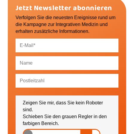
o
g
b
s
p
Jetzt Newsletter abonnieren
o
r
e
t
k
a
Verfolgen Sie die neuesten Ereignisse rund um
m
die Kampagne zur Integrativen Medizin und
erhalten zusätzliche Informationen.
Ich bin damit einverstanden, dass mich die
GESUNDHEIT AKTIV e. V. über Themen und
Zeigen Sie mir, dass Sie kein Roboter
Veranstaltungen sowie regionale Ereignisse (falls
gewünscht bitte PLZ eintragen) informieren darf.
sind.
Schieben Sie den grauen Regler in den
farbigen Bereich.