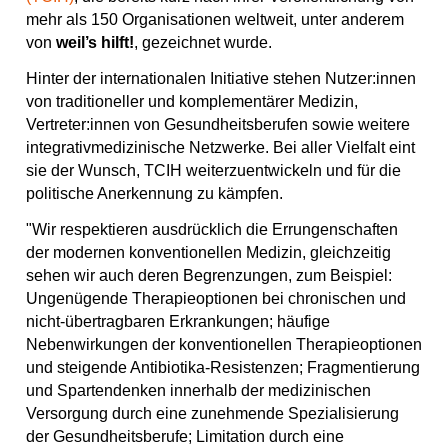
o
g
b
s
p
mehr als 150 Organisationen weltweit, unter anderem
o
r
e
t
von
weil’s hilft!
, gezeichnet wurde.
k
a
m
Hinter der internationalen Initiative stehen Nutzer:innen
von traditioneller und komplementärer Medizin,
Vertreter:innen von Gesundheitsberufen sowie weitere
integrativmedizinische Netzwerke. Bei aller Vielfalt eint
sie der Wunsch, TCIH weiterzuentwickeln und für die
politische Anerkennung zu kämpfen.
"Wir respektieren ausdrücklich die Errungenschaften
der modernen konventionellen Medizin, gleichzeitig
sehen wir auch deren Begrenzungen, zum Beispiel:
Ungenügende Therapieoptionen bei chronischen und
nicht-übertragbaren Erkrankungen; häufige
Nebenwirkungen der konventionellen Therapieoptionen
und steigende Antibiotika-Resistenzen; Fragmentierung
und Spartendenken innerhalb der medizinischen
Versorgung durch eine zunehmende Spezialisierung
der Gesundheitsberufe; Limitation durch eine