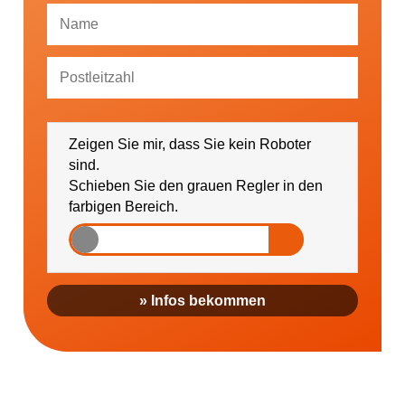
Ich bin damit einverstanden, dass mich die
GESUNDHEIT AKTIV e. V. über Themen und
Zeigen Sie mir, dass Sie kein Roboter
Veranstaltungen sowie regionale Ereignisse (falls
gewünscht bitte PLZ eintragen) informieren darf.
sind.
Schieben Sie den grauen Regler in den
farbigen Bereich.
» Infos bekommen