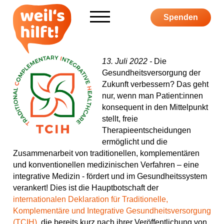
Informieren
Spenden
Über weil's hilft
13. Juli 2022 -
Die
Aktiv werden
Gesundheitsversorgung der
Zukunft verbessern? Das geht
nur, wenn man Patient:innen
Kampagne
konsequent in den Mittelpunkt
stellt, freie
Therapieentscheidungen
ermöglicht und die
Zusammenarbeit von traditionellen, komplementären
S
F
I
Y
P
und konventionellen medizinischen Verfahren – eine
integrative Medizin - fördert und im Gesundheitssystem
u
a
n
o
o
verankert! Dies ist die Hauptbotschaft der
c
c
s
u
d
S
internationalen Deklaration für Traditionelle,
h
e
t
T
c
h
Komplementäre und Integrative Gesundheitsversorgung
e
b
a
u
a
o
(TCIH)
, die bereits kurz nach ihrer Veröffentlichung von