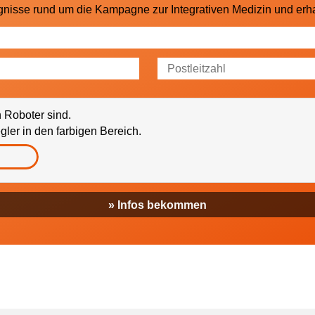
gnisse rund um die Kampagne zur Integrativen Medizin und erha
ss mich die GESUNDHEIT AKTIV e. V. über Themen und Veranstaltungen 
nformieren darf.
n Roboter sind.
ler in den farbigen Bereich.
» Infos bekommen