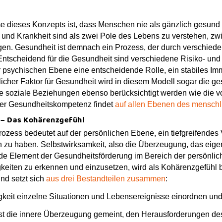
 dieses Konzepts ist, dass Menschen nie als gänzlich gesund o
und Krankheit sind als zwei Pole des Lebens zu verstehen, zw
en. Gesundheit ist demnach ein Prozess, der durch verschied
 Entscheidend für die Gesundheit sind verschiedene Risiko- und 
r psychischen Ebene eine entscheidende Rolle, ein stabiles Im
cher Faktor für Gesundheit wird in diesem Modell sogar die g
ile soziale Beziehungen ebenso berücksichtigt werden wie die 
der Gesundheitskompetenz findet
auf allen Ebenen des menschli
n – Das Kohärenzgefühl
rozess bedeutet auf der persönlichen Ebene, ein tiefgreifendes 
 zu haben. Selbstwirksamkeit, also die Überzeugung, das eige
nde Element der Gesundheitsförderung im Bereich der persönli
gkeiten zu erkennen und einzusetzen, wird als Kohärenzgefühl b
nd setzt sich
aus drei Bestandteilen zusammen
:
igkeit einzelne Situationen und Lebensereignisse einordnen un
ist die innere Überzeugung gemeint, den Herausforderungen d