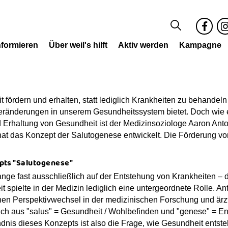
nformieren
Über weil's hilft
Aktiv werden
Kampagne
S
F
I
uc
a
s
he
c
a
e
g
 fördern und erhalten, statt lediglich Krankheiten zu behandeln
b
a
Veränderungen in unserem Gesundheitssystem bietet. Doch wie 
o
 Erhaltung von Gesundheit ist der Medizinsoziologe Aaron Ant
o
at das Konzept der Salutogenese entwickelt. Die Förderung 
k
pts "Salutogenese"
ange fast ausschließlich auf der Entstehung von Krankheiten –
 spielte in der Medizin lediglich eine untergeordnete Rolle. An
en Perspektivwechsel in der medizinischen Forschung und ärzt
sich aus "salus" = Gesundheit / Wohlbefinden und "genese" = 
dnis dieses Konzepts ist also die Frage, wie Gesundheit entste