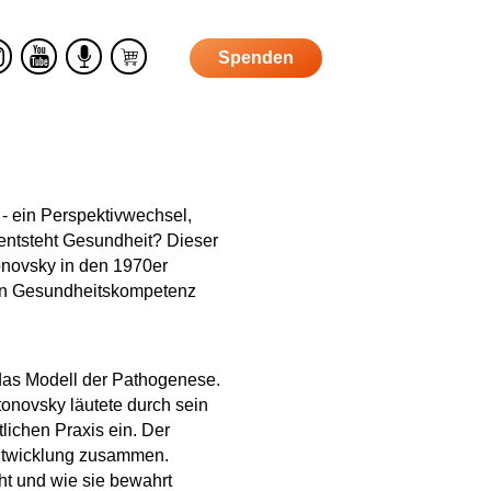
Spenden
S
h
n
Y
P
o
t
o
o
p
u
d
r
T
c
 - ein Perspektivwechsel,
u
a
entsteht Gesundheit? Dieser
m
b
st
onovsky in den 1970er
e
von Gesundheitskompetenz
 das Modell der Pathogenese.
tonovsky läutete durch sein
lichen Praxis ein. Der
Entwicklung zusammen.
ht und wie sie bewahrt