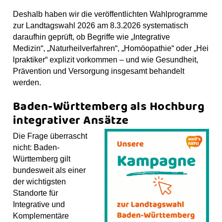
o
g
b
s
p
o
r
e
t
Deshalb haben wir die veröffentlichten Wahlprogramme
k
a
zur Landtagswahl 2026 am 8.3.2026 systematisch
m
daraufhin geprüft, ob Begriffe wie „Integrative
Medizin“, „Naturheilverfahren“, „Homöopathie“ oder „Hei
lpraktiker“ explizit vorkommen – und wie Gesundheit,
Prävention und Versorgung insgesamt behandelt
werden.
Baden-Württemberg als Hochburg
integrativer Ansätze
Die Frage überrascht
nicht: Baden-
Württemberg gilt
bundesweit als einer
der wichtigsten
Standorte für
Integrative und
Komplementäre