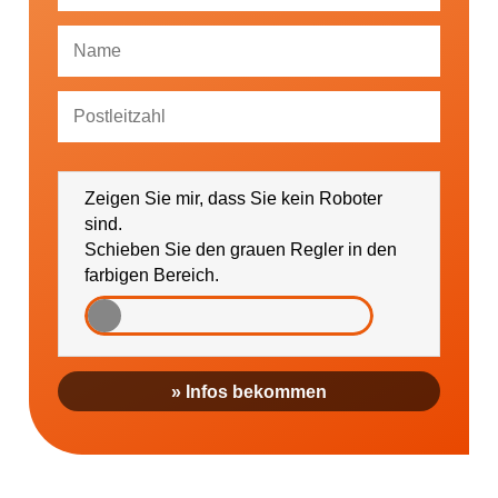
Ich bin damit einverstanden, dass mich die
GESUNDHEIT AKTIV e. V. über Themen und
Zeigen Sie mir, dass Sie kein Roboter
Veranstaltungen sowie regionale Ereignisse (falls
gewünscht bitte PLZ eintragen) informieren darf.
sind.
Schieben Sie den grauen Regler in den
farbigen Bereich.
» Infos bekommen