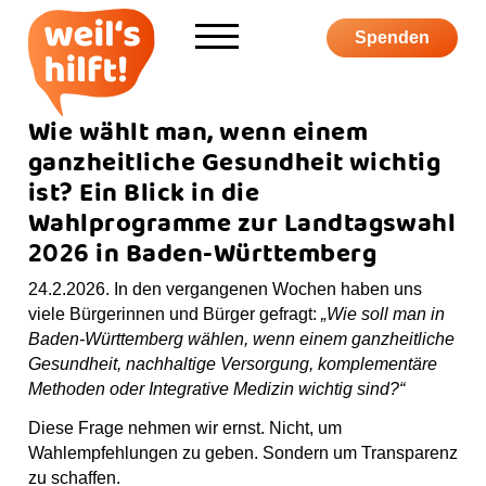
Informieren
Spenden
Über weil's hilft
Wie wählt man, wenn einem
ganzheitliche Gesundheit wichtig
Aktiv werden
ist? Ein Blick in die
Wahlprogramme zur Landtagswahl
Kampagne
2026 in Baden-Württemberg
24.2.2026. In den vergangenen Wochen haben uns
viele Bürgerinnen und Bürger gefragt:
„Wie soll man in
Baden-Württemberg wählen, wenn einem ganzheitliche
S
F
I
Y
P
Gesundheit, nachhaltige Versorgung, komplementäre
u
a
n
o
o
Methoden oder Integrative Medizin wichtig sind?“
c
c
s
u
d
S
Diese Frage nehmen wir ernst. Nicht, um
h
e
t
T
c
h
Wahlempfehlungen zu geben. Sondern um Transparenz
e
b
a
u
a
o
zu schaffen.