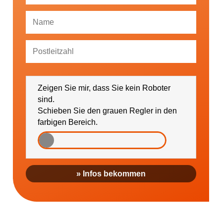
Ich bin damit einverstanden, dass mich die
GESUNDHEIT AKTIV e. V. über Themen und
Zeigen Sie mir, dass Sie kein Roboter
Veranstaltungen sowie regionale Ereignisse (falls
gewünscht bitte PLZ eintragen) informieren darf.
sind.
Schieben Sie den grauen Regler in den
farbigen Bereich.
» Infos bekommen