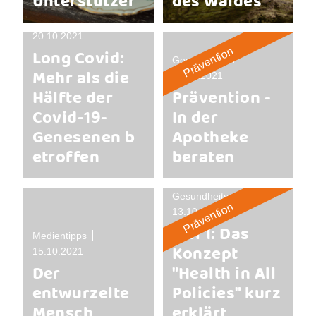
Unterstützer
des Waldes
Forschung
20.10.2021
Long Covid:
Prävention
Gesund leben
Mehr als die
19.10.2021
Hälfte der
Prävention -
Covid-19-
In der
Genesenen b
Apotheke
etroffen
beraten
Gesundheitspolitik
Prävention
13.10.2021
Teil 1: Das
Medientipps
Konzept
15.10.2021
Der
"Health in All
entwurzelte
Policies" kurz
Mensch
erklärt