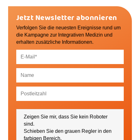
Jetzt Newsletter abonnieren
Verfolgen Sie die neuesten Ereignisse rund um
die Kampagne zur Integrativen Medizin und
erhalten zusätzliche Informationen.
Ich bin damit einverstanden, dass mich die
GESUNDHEIT AKTIV e. V. über Themen und
Zeigen Sie mir, dass Sie kein Roboter
Veranstaltungen sowie regionale Ereignisse (falls
gewünscht bitte PLZ eintragen) informieren darf.
sind.
Schieben Sie den grauen Regler in den
farbigen Bereich.